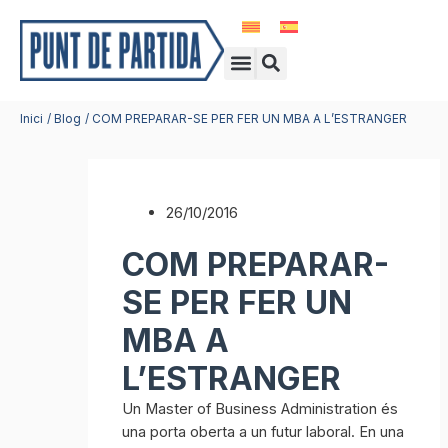
Vés
al
Search
Menu
contingut
Centres d’idiomes
Idiomes a l’estranger
Viatges fi de curs
Inici
Blog
COM PREPARAR-SE PER FER UN MBA A L’ESTRANGER
26/10/2016
COM PREPARAR-
SE PER FER UN
MBA A
L’ESTRANGER
Un Master of Business Administration és
una porta oberta a un futur laboral. En una