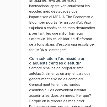
En algunes revistes de tirada
internacional apareixen anualment les
escoles més destacades que
imparteixen el MBA. A The Economist o
Bloomber podràs fer un cop d’ull. Això
t’ajudarà a conèixer les més destacades
i, per tant, les que millor formació
t’ofereixin. No cal oblidar-se d’informar-
se a fons abans d’escollir una escola per
fer l’MBA a l’estranger!
Com sol·licitem l’admissió a un
d’aquests centres d’estudi?
Sempre s’hauria de preparar amb
antelació, almenys un any, encara que
generalment això no es compleix.
Generalment tenen tres rondes
d’admissió, i és convenient intentar
accedir a les dues primeres. Per què?
Perquè en la tercera és més difícil
l’admissió ja que, per ser precisament