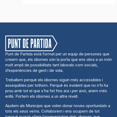
Punt de Partida està format per un equip de persones que
creiem que, els idiomes són la porta que ens obra a un món
molt ampli de possibilitats tant laborals com socials,
d’experiències de gent i de vida.
Treballem perquè els idiomes siguin més accessibles i
assequibles per tothom. Perquè és evident que no n’hi ha
prou amb tot el que s’ha fet fins ara i per això, anem més
enllà. Portem els idiomes a un altre nivell.
Ajudem als Municipis que volen donar noves oportunitats a
tots els seus veïns. Col·laborem i ens ocupem de tot
perquè puguin oferir l’aprenentatge dels idiomes que