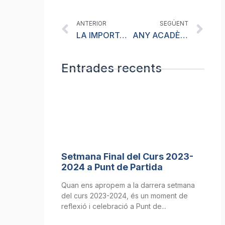
Prev
Ne
ANTERIOR
SEGÜENT
LA IMPORTÀNCIA DE L’ANGLÈS PER EL DOCTOR EN FÍSICA IGNASI FINA
ANY ACADÈMIC A L’ESTRANGER – FES-TE BILINGÜE
Entrades recents
Setmana Final del Curs 2023-
2024 a Punt de Partida
Quan ens apropem a la darrera setmana
del curs 2023-2024, és un moment de
reflexió i celebració a Punt de