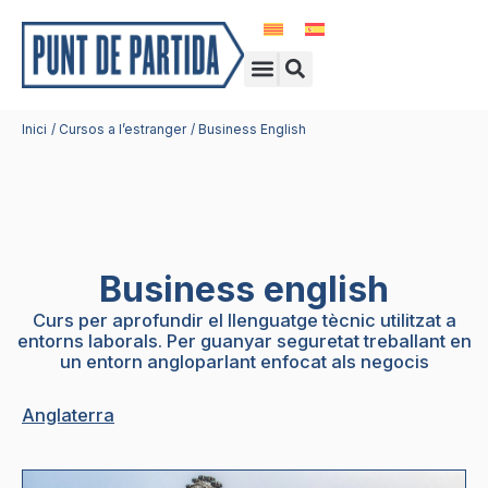
Vés
al
Search
Menu
contingut
Centres d’idiomes
Idiomes a l’estranger
Viatges fi de curs
Inici
Cursos a l’estranger
Business English
Business english
Curs per aprofundir el llenguatge tècnic utilitzat a
entorns laborals. Per guanyar seguretat treballant en
un entorn angloparlant enfocat als negocis
Anglaterra