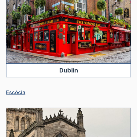
Dublín
Escòcia